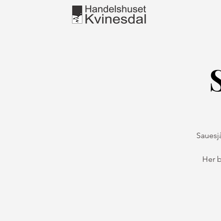
Sauesj
Her b