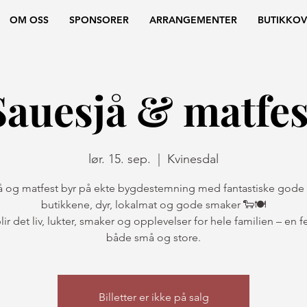
OM OSS
SPONSORER
ARRANGEMENTER
BUTIKKOV
Sauesjå & matfes
lør. 15. sep.
  |  
Kvinesdal
å og matfest byr på ekte bygdestemning med fantastiske gode t
butikkene, dyr, lokalmat og gode smaker 🐑🍽️
lir det liv, lukter, smaker og opplevelser for hele familien – en fe
både små og store.
Billetter er ikke på salg