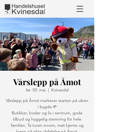
Vårslepp på Åmot
lør. 03. mai
  |  
Kvinesdal
Vårslepp på Åmot markerer starten på våren
i bygda 🌱
Butikker, boder og liv i sentrum, gode
tilbud og hyggelig stemning for hele
familien. Ta turen innom, møt kjente og
kjenn på ekte vårfølelse på Åmot.