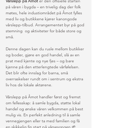
Vårslepp på Åmot
 er den offisielle starten 
på våren i bygda – en trivelig dag der folk 
møtes, hele industiområdet på Åmot fylles 
med liv og butikkene kjører kanongode 
vårslepp-tilbud. Arrangementet byr på god 
stemning  og aktiviteter for både store og 
små.
Denne dagen kan du rusle mellom butikker 
og boder, gjøre en god handel, slå av en 
prat med kjente og nye fjes – og bare 
kjenne på den etterlengtede vårfølelsen. 
Det blir ofte innslag for barna, små 
overraskelser rundt om i sentrum og ekstra 
liv hos de lokale aktørene.
Vårslepp på Åmot handler først og fremst 
om fellesskap: å samle bygda, støtte lokal 
handel og ønske våren velkommen på best 
mulig vis. En perfekt anledning til å samle 
vennegjengen eller ta med familien og få 
en skikkelig fin start på vårsesongen 🌱