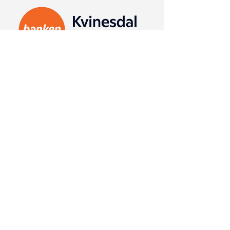
Kvinesdal Sparebank ble etablert i 1870 og er
en selvstendig sparebank. Vi har hjemsted i
Kvinesdal, salgskontor i Kristiansand, Lyngdal
og Sirdal.
Les mer
SPONSORER
Flekkefjord
Sparebanken Sør har
Sparebank er
et sterkt samfunns-
regionens lokalbank.
engasjement, og er
Gjennom vårt
vårt samfunnsansvar
samfunnsengasjeme
bevisst.
nt skal vi sørge