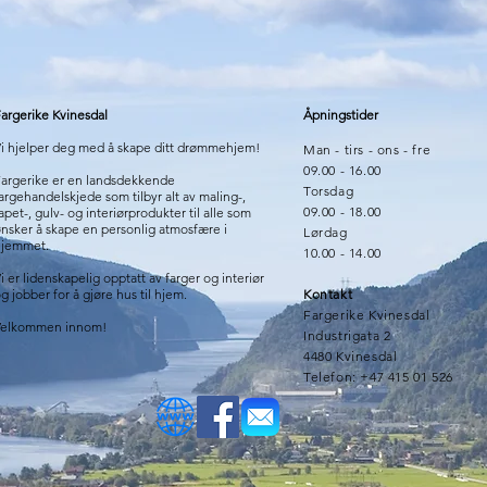
argerike Kvinesdal
Åpningstider
i hjelper deg med å skape ditt drømmehjem!
Man - tirs - ons - fre
09.00 - 16.00
argerike er en landsdekkende
Torsdag
argehandelskjede som tilbyr alt av maling-,
09.00 - 18.00
apet-, gulv- og interiørprodukter til alle som
nsker å skape en personlig atmosfære i
Lørdag
hjemmet.
10.00 - 14.00
i er lidenskapelig opptatt av farger og interiør
g jobber for å gjøre hus til hjem.
Kontakt
Fargerike Kvinesdal
Velkommen innom!
Industrigata 2
4480 Kvinesdal
Telefon: +47 415 01 526