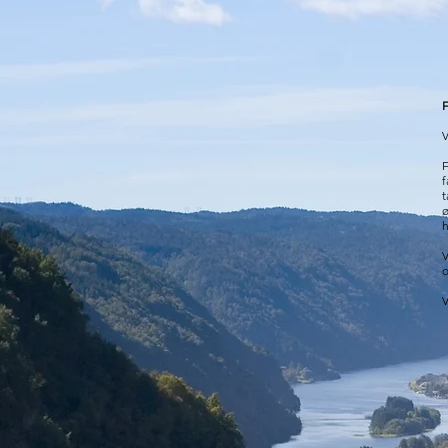
F
V
F
f
t
ø
V
o