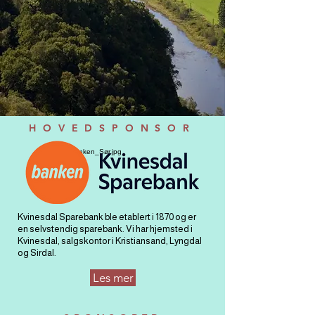
HOVEDSPONSOR
Kvinesdal Sparebank ble etablert i 1870 og er
en selvstendig sparebank. Vi har hjemsted i
Kvinesdal, salgskontor i Kristiansand, Lyngdal
og Sirdal.
Les mer