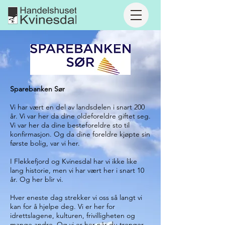
Sparebanken Sør
Vi har vært en del av landsdelen i snart 200
år. Vi var her da dine oldeforeldre giftet seg.
Vi var her da dine besteforeldre sto til
konfirmasjon. Og da dine foreldre kjøpte sin
første bolig, var vi her.
I Flekkefjord og Kvinesdal har vi ikke like
lang historie, men vi har vært her i snart 10
år. Og her blir vi.
Hver eneste dag strekker vi oss så langt vi
kan for å hjelpe deg. Vi er her for
idrettslagene, kulturen, frivilligheten og
mange andre. Og vi er her når du trenger