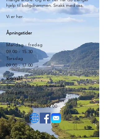
hjelp til boligdrømmen. Snakk med oss.
Vi er her.
Åpningstider
Mandag - fredag
09.00 - 15.30
Torsdag
09.00 - 17.00
Kontakt
Sparebanken Sør, Kvinesdal
Nesgata 9
4480 Kvinesdal
Telefon: +47 38 10 92 00