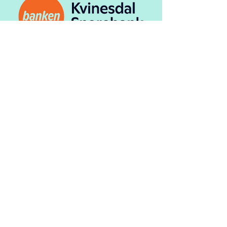
Kvinesdal Sparebank ble etablert i 1870 og er
en selvstendig sparebank. Vi har hjemsted i
Kvinesdal, salgskontor i Kristiansand, Lyngdal
og Sirdal.
Les mer
SPONSORER
Flekkefjord
Sparebanken Sør har
Sparebank er
et sterkt samfunns-
regionens lokalbank.
engasjement, og er
Gjennom vårt
vårt samfunnsansvar
samfunnsengasjeme
bevisst.
nt skal vi sørge
for at lokalsamfunnet